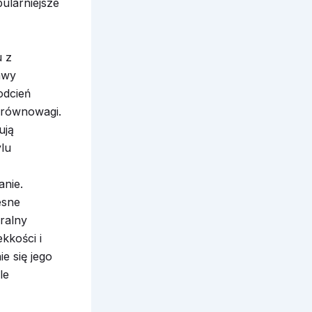
ularniejsze
u z
awy
odcień
i równowagi.
ują
ylu
anie.
esne
ralny
kkości i
e się jego
le