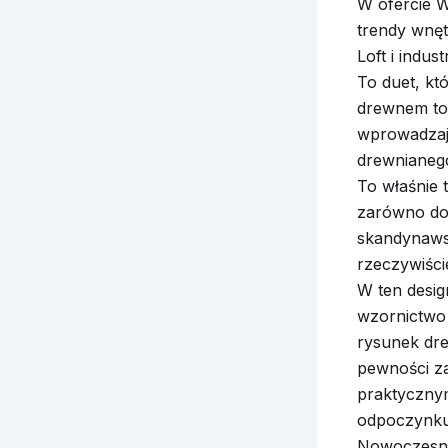
W ofercie W
trendy wnętr
Loft i indus
To duet, kt
drewnem to
wprowadzają
drewnianego
To właśnie t
zarówno do 
skandynawsk
rzeczywiście
W ten desig
wzornictwo 
rysunek dre
pewności zar
praktycznym
odpoczynku
Nowoczesny 