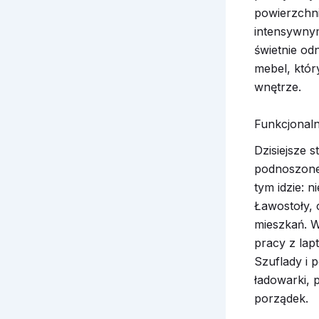
powierzchni
intensywnym
świetnie od
mebel, któr
wnętrze.
Funkcjonalno
Dzisiejsze s
podnoszone 
tym idzie: 
Ławostoły, 
mieszkań. W
pracy z lap
Szuflady i p
ładowarki, p
porządek.