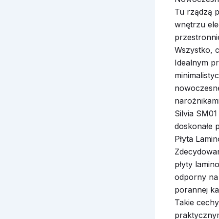
Tu rządzą p
wnętrzu eleg
przestronni
Wszystko, 
Idealnym pr
minimalisty
nowoczesne 
narożnikami
Silvia SM01 
doskonałe p
Płyta Lami
Zdecydowan
płyty lamin
odporny na 
porannej kaw
Takie cechy
praktycznym