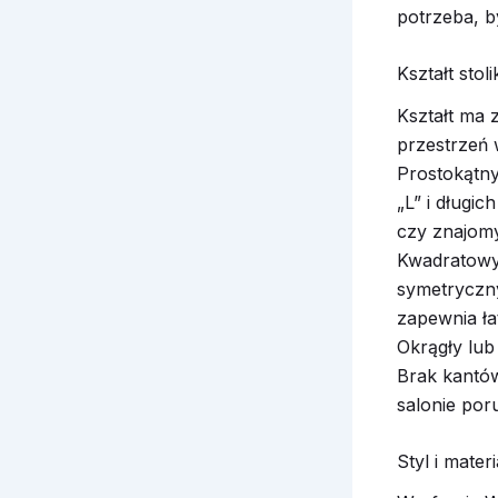
potrzeba, b
Kształt sto
Kształt ma z
przestrzeń 
Prostokątny 
„L” i długi
czy znajom
Kwadratowy 
symetryczny
zapewnia ła
Okrągły lub
Brak kantów
salonie por
Styl i mater