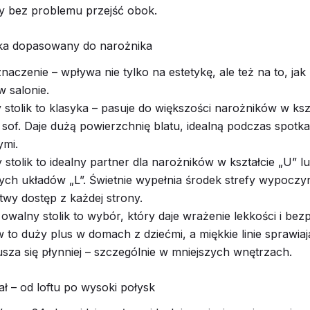
y bez problemu przejść obok.
lika dopasowany do narożnika
naczenie – wpływa nie tylko na estetykę, ale też na to, jak 
w salonie.
stolik to klasyka – pasuje do większości narożników w kszta
ch sof. Daje dużą powierzchnię blatu, idealną podczas spotk
ymi.
stolik to idealny partner dla narożników w kształcie „U” l
ch układów „L”. Świetnie wypełnia środek strefy wypoczy
twy dostęp z każdej strony.
 owalny stolik to wybór, który daje wrażenie lekkości i bez
 to duży plus w domach z dziećmi, a miękkie linie sprawiaj
usza się płynniej – szczególnie w mniejszych wnętrzach.
iał – od loftu po wysoki połysk