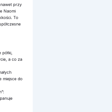
, nawet przy
ce Naomi
kkości. To
współczesne
 półki,
cie, a co za
małych
e miejsce do
m”:
 panuje