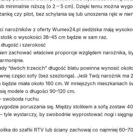
ub minimalnie niższą (o 2 – 5 cm). Dzięki temu można wygo
iżankę czy pilot, bez schylania się lub unoszenia ręki w nie
ci narożników z oferty Wumex24.pl siedziska mają wysok
 stolik o wysokości 38–45 cm będzie w sam raz.
 długość i szerokość
nien zachować właściwe proporcje względem narożnika, by
armonijnie.
dy “dwóch trzecich” długość blatu powinna wynosić około
ównej części sofy (bez szezlonga). Jeśli Twój narożnik ma
a będzie miała około 160 cm. W mniejszych mieszkaniach św
się modele o długości 90–120 cm.
 – swoboda ruchu
wygodzie poruszania się. Między stolikiem a sofą zostaw 
 – tyle wystarczy, by swobodnie wyprostować nogi i sięgną
stolika do szafki RTV lub ściany zachowaj co najmniej 60–70