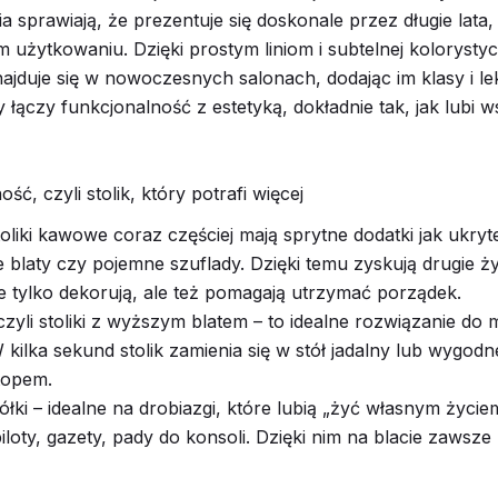
a sprawiają, że prezentuje się doskonale przez długie lata
 użytkowaniu. Dzięki prostym liniom i subtelnej kolorysty
najduje się w nowoczesnych salonach, dodając im klasy i le
y łączy funkcjonalność z estetyką, dokładnie tak, jak lubi 
ść, czyli stolik, który potrafi więcej
toliki kawowe coraz częściej mają sprytne dodatki jak ukryte
blaty czy pojemne szuflady. Dzięki temu zyskują drugie ży
nie tylko dekorują, ale też pomagają utrzymać porządek.
czyli stoliki z wyższym blatem – to idealne rozwiązanie do 
 kilka sekund stolik zamienia się w stół jadalny lub wygodn
topem.
ółki – idealne na drobiazgi, które lubią „żyć własnym życie
iloty, gazety, pady do konsoli. Dzięki nim na blacie zawsze