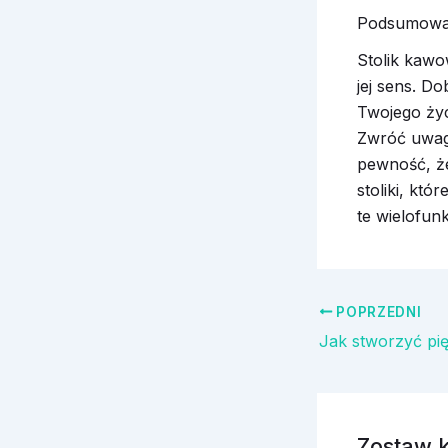
Podsumowani
Stolik kawow
jej sens. Do
Twojego życ
Zwróć uwagę
pewność, że
stoliki, któ
te wielofun
POPRZEDNI
Zostaw 