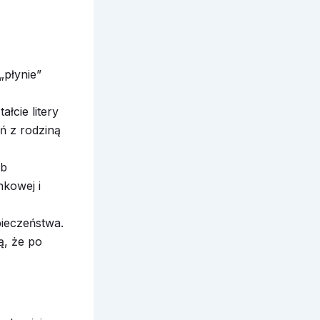
„płynie”
łcie litery
ań z rodziną
ub
nkowej i
pieczeństwa.
ą, że po