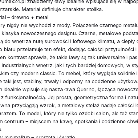
umex24.pl znajdziemy ławy idealnie wpisujące się w najpop
zarskie. Materiał definiuje charakter stolika.
trial – drewno + metal
óry nigdy nie wychodzi z mody. Połączenie czarnego metal
 klasyka nowoczesnego designu. Czarne, metalowe podst
 do wnętrza nutę surowości i loftowego klimatu, a ciepły 
 blatu przełamuje ten efekt, dodając całości przytulności 
en kontrast sprawia, że takie ławy są tak uniwersalne i pas
industrialnych wnętrz, jak i tych bardziej domowych, w st
im czy modern classic. To mebel, który wygląda solidnie i
 taki jest, stabilny, trwały i odporny na codzienne użytkow
n idealnie wpisuje się nasza ława Querno, łącząca nowocz
z funkcjonalnością. Jej prosta, geometryczna forma i natu
wna przyciągają wzrok, a metalowy stelaż nadaje całości le
azem. To model, który nie tylko ozdobi salon, ale też stani
 centrum – miejscem na kawę, spotkania i codzienne chwi
.
minimalizm – prostota i światło