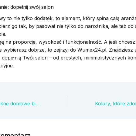
e: dopełnij swój salon
y to nie tylko dodatek, to element, który spina całą aranża
bierz go tak, by pasował nie tylko do narożnika, ale też do 
ia.
 na proporcje, wysokość i funkcjonalność. A jeśli chcesz
 wybierasz dobrze, to zajrzyj do Wumex24.pl. Znajdziesz 
re dopełnią Twój salon – od prostych, minimalistycznych kon
kcyjne.
Jak stworzyć piękne domowe biuro?
komentarz