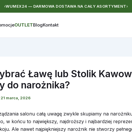
WUMEX24 — DARMOWA DOSTAWA NA CAŁY ASORTYMENT
‹
›
omocje
OUTLET
Blog
Kontakt
ybrać Ławę lub Stolik Kawo
ny do narożnika?
/
21 marca, 2026
ądzania salonu całą uwagę zwykle skupiamy na narożniku 
o, w końcu to największy, najdroższy i najbardziej repreze
oju. Ale nawet najpiękniejszy narożnik nie stworzy pełneg