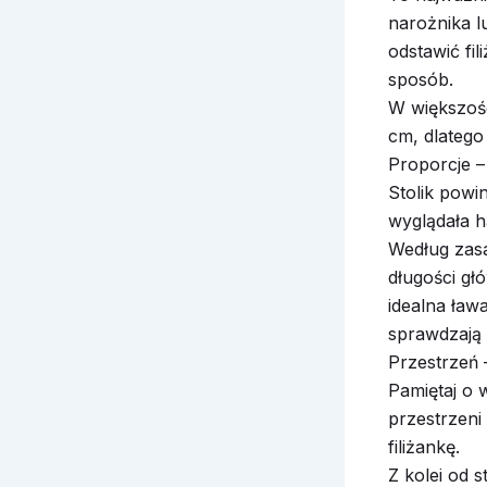
narożnika l
odstawić fil
sposób.
W większoś
cm, dlatego
Proporcje –
Stolik powi
wyglądała h
Według zasa
długości gł
idealna ław
sprawdzają 
Przestrzeń
Pamiętaj o 
przestrzeni
filiżankę.
Z kolei od 