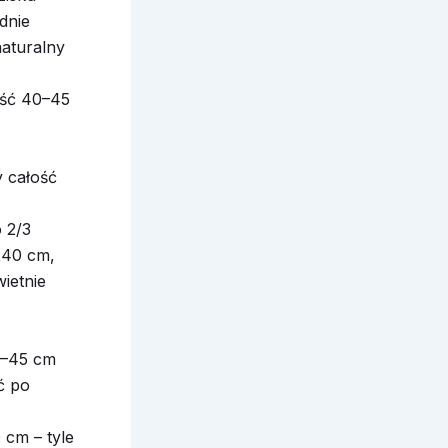
dnie
naturalny
ość 40–45
 całość
 2/3
 240 cm,
ietnie
40–45 cm
ć po
 cm – tyle