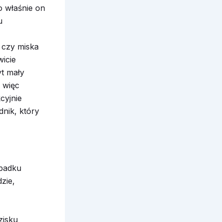
o właśnie on
u
a czy miska
wicie
t mały
k więc
kcyjnie
nik, który
ypadku
zie,
zisku