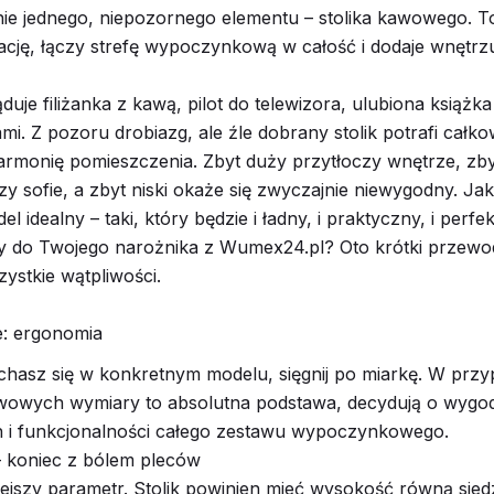
knie jednego, niepozornego elementu – stolika kawowego. T
ację, łączy strefę wypoczynkową w całość i dodaje wnętrz
duje filiżanka z kawą, pilot do telewizora, ulubiona książk
mi. Z pozoru drobiazg, ale źle dobrany stolik potrafi całko
rmonię pomieszczenia. Zbyt duży przytłoczy wnętrze, zby
rzy sofie, a zbyt niski okaże się zwyczajnie niewygodny. Ja
l idealny – taki, który będzie i ładny, i praktyczny, i perfe
 do Twojego narożnika z Wumex24.pl? Oto krótki przewod
zystkie wątpliwości.
e: ergonomia
hasz się w konkretnym modelu, sięgnij po miarkę. W prz
wowych wymiary to absolutna podstawa, decydują o wygod
h i funkcjonalności całego zestawu wypoczynkowego.
 koniec z bólem pleców
ejszy parametr. Stolik powinien mieć wysokość równą sied