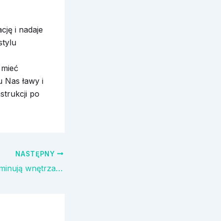
cję i nadaje
stylu
 mieć
u Nas ławy i
strukcji po
NASTĘPNY
Kolory, które zdominują wnętrza w 2026 roku