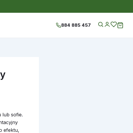
884 885 457
wy
lub sofie.
ntacyjny
o efektu,