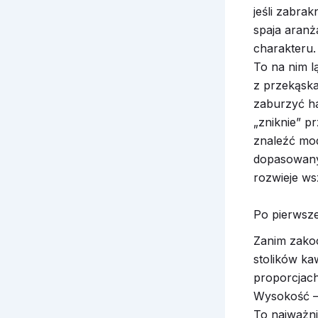
jeśli zabra
spaja aranż
charakteru.
To na nim lą
z przekąska
zaburzyć ha
„zniknie” p
znaleźć mode
dopasowany
rozwieje ws
Po pierwsz
Zanim zakoc
stolików ka
proporcjac
Wysokość –
To najważni