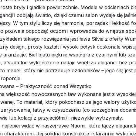
roste bryły i gładkie powierzchnie. Modele w odcieniach bie
ancji i odbijają światło, dzięki czemu salon wydaje się jaśnie
ejszy. W tym stylu liczy się harmonia, porządek i lekkość f
co pozwala odpocząć oczom i wprowadza do wnętrza spok
zykładem takiego rozwiązania jest ława Silvia z oferty Wum
czny design, prosty kształt i wysoki połysk doskonale wpisuj
aranżacje. Biel blatu pięknie współgra z czarnymi lub sza
, a subtelne wykończenie nadaje wnętrzu elegancji bez pr
to mebel, który nie potrzebuje ozdobników – jego siłą jest p
roporcje.
nowana – Praktyczność ponad Wszystko
a większość nowoczesnych ław wykonana jest z wysokiej 
owanej. To materiał, który pokochasz za jego walory użytko
zarysowania, łatwy w czyszczeniu (co szczególnie doceni
ie lub kolacji z przyjaciółmi) i niezwykle wytrzymały.
 najlepiej widać w naszej ławie Naomi, która łączy eleganck
 charakterem. Jej solidna konstrukcja i starannie wykońc