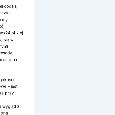
li dodają
jszy i
ormy.
ój.
ex24.pl. Jej
ą się w
rymi
zesady.
rostota i
jakości
we – jest
sz przy
i wygląd z
zona