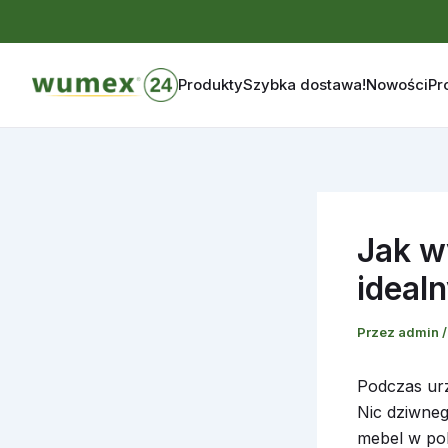
Produkty
Szybka dostawa!
Nowości
Pr
Przejdź
do
treści
Jak w
ideal
Przez
admin
Podczas urz
Nic dziwneg
mebel w pok