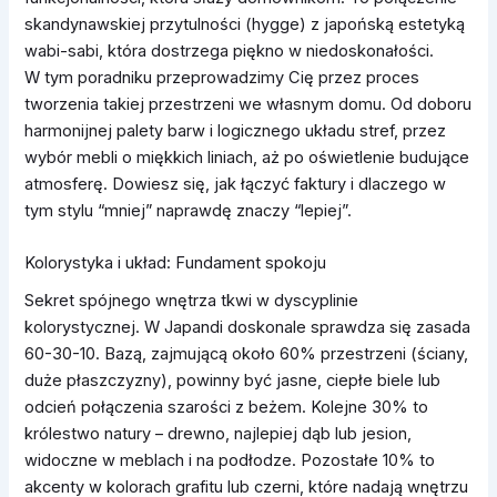
skandynawskiej przytulności (hygge) z japońską estetyką
wabi-sabi, która dostrzega piękno w niedoskonałości.
W tym poradniku przeprowadzimy Cię przez proces
tworzenia takiej przestrzeni we własnym domu. Od doboru
harmonijnej palety barw i logicznego układu stref, przez
wybór mebli o miękkich liniach, aż po oświetlenie budujące
atmosferę. Dowiesz się, jak łączyć faktury i dlaczego w
tym stylu “mniej” naprawdę znaczy “lepiej”.
Kolorystyka i układ: Fundament spokoju
Sekret spójnego wnętrza tkwi w dyscyplinie
kolorystycznej. W Japandi doskonale sprawdza się zasada
60-30-10. Bazą, zajmującą około 60% przestrzeni (ściany,
duże płaszczyzny), powinny być jasne, ciepłe biele lub
odcień połączenia szarości z beżem. Kolejne 30% to
królestwo natury – drewno, najlepiej dąb lub jesion,
widoczne w meblach i na podłodze. Pozostałe 10% to
akcenty w kolorach grafitu lub czerni, które nadają wnętrzu