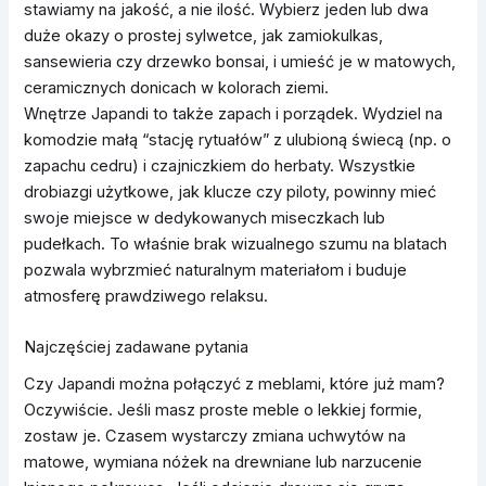
stawiamy na jakość, a nie ilość. Wybierz jeden lub dwa
duże okazy o prostej sylwetce, jak zamiokulkas,
sansewieria czy drzewko bonsai, i umieść je w matowych,
ceramicznych donicach w kolorach ziemi.
Wnętrze Japandi to także zapach i porządek. Wydziel na
komodzie małą “stację rytuałów” z ulubioną świecą (np. o
zapachu cedru) i czajniczkiem do herbaty. Wszystkie
drobiazgi użytkowe, jak klucze czy piloty, powinny mieć
swoje miejsce w dedykowanych miseczkach lub
pudełkach. To właśnie brak wizualnego szumu na blatach
pozwala wybrzmieć naturalnym materiałom i buduje
atmosferę prawdziwego relaksu.
Najczęściej zadawane pytania
Czy Japandi można połączyć z meblami, które już mam?
Oczywiście. Jeśli masz proste meble o lekkiej formie,
zostaw je. Czasem wystarczy zmiana uchwytów na
matowe, wymiana nóżek na drewniane lub narzucenie