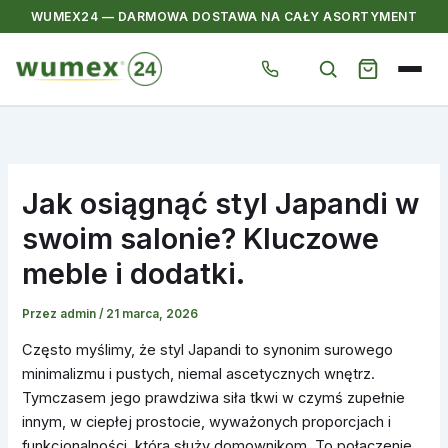
WUMEX24 — DARMOWA DOSTAWA NA CAŁY ASORTYMENT
Przejdź
do
treści
Jak osiągnąć styl Japandi w
swoim salonie? Kluczowe
meble i dodatki.
Przez
admin
/
21 marca, 2026
Często myślimy, że styl Japandi to synonim surowego
minimalizmu i pustych, niemal ascetycznych wnętrz.
Tymczasem jego prawdziwa siła tkwi w czymś zupełnie
innym, w ciepłej prostocie, wyważonych proporcjach i
funkcjonalności, która służy domownikom. To połączenie