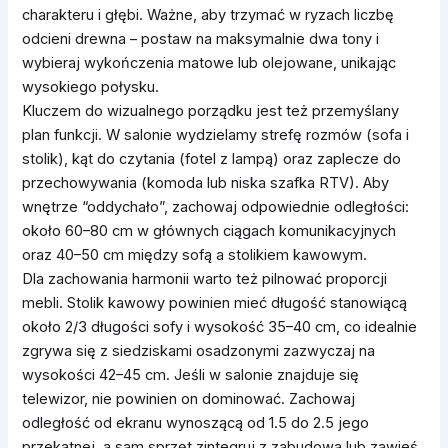
charakteru i głębi. Ważne, aby trzymać w ryzach liczbę
odcieni drewna – postaw na maksymalnie dwa tony i
wybieraj wykończenia matowe lub olejowane, unikając
wysokiego połysku.
Kluczem do wizualnego porządku jest też przemyślany
plan funkcji. W salonie wydzielamy strefę rozmów (sofa i
stolik), kąt do czytania (fotel z lampą) oraz zaplecze do
przechowywania (komoda lub niska szafka RTV). Aby
wnętrze “oddychało”, zachowaj odpowiednie odległości:
około 60–80 cm w głównych ciągach komunikacyjnych
oraz 40–50 cm między sofą a stolikiem kawowym.
Dla zachowania harmonii warto też pilnować proporcji
mebli. Stolik kawowy powinien mieć długość stanowiącą
około 2/3 długości sofy i wysokość 35–40 cm, co idealnie
zgrywa się z siedziskami osadzonymi zazwyczaj na
wysokości 42–45 cm. Jeśli w salonie znajduje się
telewizor, nie powinien on dominować. Zachowaj
odległość od ekranu wynoszącą od 1.5 do 2.5 jego
przekątnej, a sam sprzęt zintegruj z zabudową lub zawieś