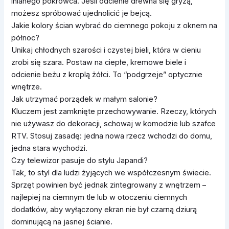
lnianego pokrowca. Jeśli odcienie drewna się gryzą,
możesz spróbować ujednolicić je bejcą.
Jakie kolory ścian wybrać do ciemnego pokoju z oknem na
północ?
Unikaj chłodnych szarości i czystej bieli, która w cieniu
zrobi się szara. Postaw na ciepłe, kremowe biele i
odcienie beżu z kroplą żółci. To “podgrzeje” optycznie
wnętrze.
Jak utrzymać porządek w małym salonie?
Kluczem jest zamknięte przechowywanie. Rzeczy, których
nie używasz do dekoracji, schowaj w komodzie lub szafce
RTV. Stosuj zasadę: jedna nowa rzecz wchodzi do domu,
jedna stara wychodzi.
Czy telewizor pasuje do stylu Japandi?
Tak, to styl dla ludzi żyjących we współczesnym świecie.
Sprzęt powinien być jednak zintegrowany z wnętrzem –
najlepiej na ciemnym tle lub w otoczeniu ciemnych
dodatków, aby wyłączony ekran nie był czarną dziurą
dominującą na jasnej ścianie.