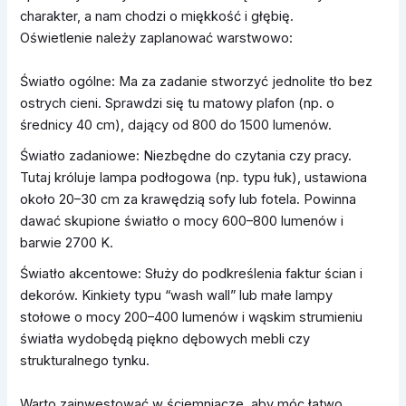
charakter, a nam chodzi o miękkość i głębię.
Oświetlenie należy zaplanować warstwowo:
Światło ogólne: Ma za zadanie stworzyć jednolite tło bez
ostrych cieni. Sprawdzi się tu matowy plafon (np. o
średnicy 40 cm), dający od 800 do 1500 lumenów.
Światło zadaniowe: Niezbędne do czytania czy pracy.
Tutaj króluje lampa podłogowa (np. typu łuk), ustawiona
około 20–30 cm za krawędzią sofy lub fotela. Powinna
dawać skupione światło o mocy 600–800 lumenów i
barwie 2700 K.
Światło akcentowe: Służy do podkreślenia faktur ścian i
dekorów. Kinkiety typu “wash wall” lub małe lampy
stołowe o mocy 200–400 lumenów i wąskim strumieniu
światła wydobędą piękno dębowych mebli czy
strukturalnego tynku.
Warto zainwestować w ściemniacze, aby móc łatwo