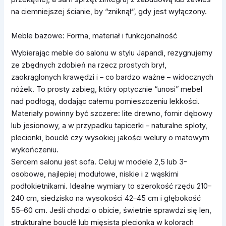
na ciemniejszej ścianie, by “zniknął”, gdy jest wyłączony.
Meble bazowe: Forma, materiał i funkcjonalność
Wybierając meble do salonu w stylu Japandi, rezygnujemy
ze zbędnych zdobień na rzecz prostych brył,
zaokrąglonych krawędzi i – co bardzo ważne – widocznych
nóżek. To prosty zabieg, który optycznie “unosi” mebel
nad podłogą, dodając całemu pomieszczeniu lekkości.
Materiały powinny być szczere: lite drewno, fornir dębowy
lub jesionowy, a w przypadku tapicerki – naturalne sploty,
plecionki, bouclé czy wysokiej jakości welury o matowym
wykończeniu.
Sercem salonu jest sofa. Celuj w modele 2,5 lub 3-
osobowe, najlepiej modułowe, niskie i z wąskimi
podłokietnikami. Idealne wymiary to szerokość rzędu 210–
240 cm, siedzisko na wysokości 42–45 cm i głębokość
55–60 cm. Jeśli chodzi o obicie, świetnie sprawdzi się len,
strukturalne bouclé lub mięsista plecionka w kolorach