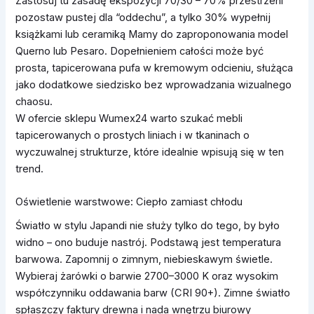
Zastosuj tu zasadę ekspozycji 70/30 – 70% przestrzeni
pozostaw pustej dla “oddechu”, a tylko 30% wypełnij
książkami lub ceramiką Mamy do zaproponowania model
Querno lub Pesaro. Dopełnieniem całości może być
prosta, tapicerowana pufa w kremowym odcieniu, służąca
jako dodatkowe siedzisko bez wprowadzania wizualnego
chaosu.
W ofercie sklepu Wumex24 warto szukać mebli
tapicerowanych o prostych liniach i w tkaninach o
wyczuwalnej strukturze, które idealnie wpisują się w ten
trend.
Oświetlenie warstwowe: Ciepło zamiast chłodu
Światło w stylu Japandi nie służy tylko do tego, by było
widno – ono buduje nastrój. Podstawą jest temperatura
barwowa. Zapomnij o zimnym, niebieskawym świetle.
Wybieraj żarówki o barwie 2700–3000 K oraz wysokim
współczynniku oddawania barw (CRI 90+). Zimne światło
spłaszczy faktury drewna i nada wnętrzu biurowy