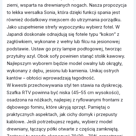
ziemi, wsparta na drewnianych nogach. Nasza propozycja
to lekka wersalka Sonia, która dzięki funkcji spania jest
również dodatkowy miejscem do utrzymania porządku.
Jako uzupełnienie strefy wypoczynku wybierz fotel. W
Japandi doskonale odnajdują się fotele typu “kokon” z
zagłówkiem, wykonane z wełny lub filcu na jesionowej
podstawie. Ustaw go przy lampie podłogowej, tworząc
przytulny azyl. Obok sofy powinien stanąć stolik kawowy.
Najlepszym wyborem będzie model owalny lub okrągły,
wykonany z dębu, jesionu lub kamienia. Unikaj ostrych
kantów – obłości wprowadzają łagodność.
W kwestii przechowywania styl ten stawia na dyskrecję.
Szafka RTV powinna być niska (45–55 cm wysokości),
osadzona na nóżkach, najlepiej z ryflowanymi frontami z
dębowego forniru, które ukryją sprzęt. Pamiętaj o
praktycznych aspektach, jak cichy domyk i przepusty
kablowe. Jeśli potrzebujesz regału, wybierz model
drewniany, łączący półki otwarte z częścią zamkniętą.