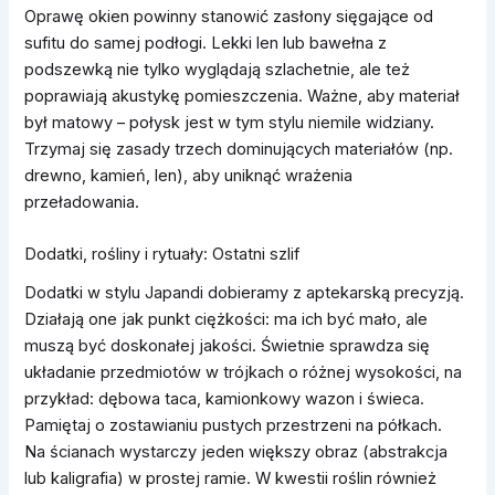
Oprawę okien powinny stanowić zasłony sięgające od
sufitu do samej podłogi. Lekki len lub bawełna z
podszewką nie tylko wyglądają szlachetnie, ale też
poprawiają akustykę pomieszczenia. Ważne, aby materiał
był matowy – połysk jest w tym stylu niemile widziany.
Trzymaj się zasady trzech dominujących materiałów (np.
drewno, kamień, len), aby uniknąć wrażenia
przeładowania.
Dodatki, rośliny i rytuały: Ostatni szlif
Dodatki w stylu Japandi dobieramy z aptekarską precyzją.
Działają one jak punkt ciężkości: ma ich być mało, ale
muszą być doskonałej jakości. Świetnie sprawdza się
układanie przedmiotów w trójkach o różnej wysokości, na
przykład: dębowa taca, kamionkowy wazon i świeca.
Pamiętaj o zostawianiu pustych przestrzeni na półkach.
Na ścianach wystarczy jeden większy obraz (abstrakcja
lub kaligrafia) w prostej ramie. W kwestii roślin również