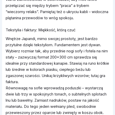
przełączać się między trybem “praca” a trybem
“wieczorny relaks”. Pamiętaj też o ukryciu kabli – widoczna
plątanina przewodów to wróg spokoju.
Tekstylia i faktury: Miękkość, którą czuć
Wnętrze Japandi, mimo swojej prostoty, jest bardzo
przytulne dzięki tekstyliom. Fundamentem jest dywan.
Wybierz rozmiar tak, aby przednie nogi sofy i fotela na nim
stały – zazwyczaj format 200×300 cm sprawdza się
idealnie przy standardowej kanapie. Stawiaj na runo krótkie
lub średnie w kolorach piasku, ciepłego beżu lub
zgaszonej szarości. Unikaj krzykliwych wzorów; tutaj gra
faktura.
Równowagę na sofie wprowadzą poduszki – wystarczą
dwie lub trzy w spokojnych tonach, o subtelnych splotach
lnu lub bawełny. Zamiast nadruków, postaw na jakość
materiału. Do tego jeden wełniany pled, swobodnie
przewieszony przez oparcie lub zwinięty w koszu obok.