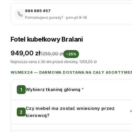
884 885 457
Potrzebujesz porady? · pon–pt 8–18
Fotel kubełkowy Bralani
949,00
zł
1259,00
zł
−25%
Najniższa cena z 30 dni przed obniżką:
1259,00
zł
WUMEX24 — DARMOWA DOSTAWA NA CAŁY ASORTYME
Wybierz tkaninę główną
*
Czy mebel ma zostać wniesiony przez
kierowcę?