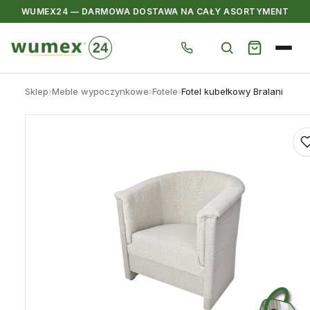
WUMEX24 — DARMOWA DOSTAWA NA CAŁY ASORTYMENT
Przejdź
Sklep
›
Meble wypoczynkowe
›
Fotele
›
Fotel kubełkowy Bralani
do
treści