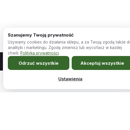
Szanujemy Twoją prywatność
Używamy cookies do działania sklepu, a za Twoją zgodą także d
analityki i marketingu. Zgodę zmienisz lub wycofasz w każdej
chwili.
Polityka prywatności
.
Odrzuć wszystkie
Akceptuj wszystkie
Ustawienia
Meble szyte na miarę Twojego wnętrza.
Pierwotna
Aktualna
1259,00
zł
949,00
zł
Oszczędź 25%
Fotel kubełkowy Bralani
Dodaj do koszy
cena
cena
Sklep
Firma
wynosiła:
wynosi:
1259,00 zł.
949,00 zł.
Wszystkie produkty
O nas
Promocje
Kariera i współpraca