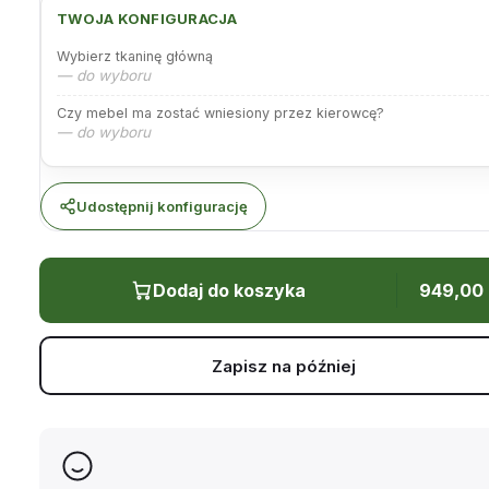
TWOJA KONFIGURACJA
Wybierz tkaninę główną
— do wyboru
Czy mebel ma zostać wniesiony przez kierowcę?
— do wyboru
Udostępnij konfigurację
Dodaj do koszyka
949,00
Zapisz na później