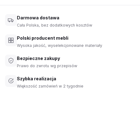
się w ulubionym fotelu, który doskonale wpisuje się w styl i
klimat domu. Fotele, jakie oferujemy, zostały
Darmowa dostawa
zaprojektowane z myślą o różnorodności potrzeb i
Cała Polska, bez dodatkowych kosztów
preferencji użytkowników. Bez względu na to, czy szukacie
Państwo fotela do czytania przy kominku czy też stylowego
Polski producent mebli
akcentu do salonu, z pewnością znajdziecie go wśród
Wysoka jakość, wyselekcjonowane materiały
naszych modeli kubełkowych oraz uszaków. Proponujemy
fotele z podnóżkami i siedziska w wersji solo.
Bezpieczne zakupy
Prawo do zwrotu wg przepisów
Fotele – najlepsze uzupełnienie aranżacji salonu
Szybka realizacja
Salon jest pomieszczeniem, w którym spędzamy
Większość zamówień w 2 tygodnie
zdecydowanie najwięcej czasu. Z tego powodu należy
przyłożyć szczególną wagę do jego aranżacji i zadbać o
dobór odpowiednich mebli wypoczynkowych. Oprócz sofy
lub narożnika, w salonie warto zrobić miejsce na wygodny
fotel do pokoju, z którym stworzymy przytulną strefę relaksu
i podniesiemy funkcjonalność pokoju.