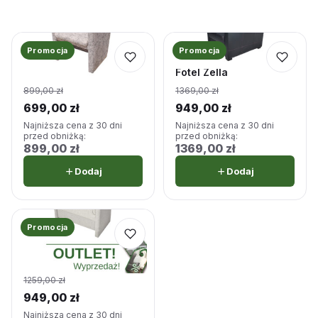
★★★★★
★★★★★
Promocja
★★★★★
★★★★★
Promocja
4,5 · 2 opinii
5,0 · 3 opinii
Fotel Carpi w kwiatki
Fotel Zella
899,00
zł
1369,00
zł
Pierwotna
Pierwotna
699,00
zł
949,00
zł
cena
cena
Aktualna
Aktualna
Najniższa cena z 30 dni
Najniższa cena z 30 dni
przed obniżką:
przed obniżką:
wynosiła:
wynosiła:
cena
cena
899,00
zł
1369,00
zł
899,00 zł.
1369,00 zł.
wynosi:
wynosi:
Dodaj
Dodaj
699,00 zł.
949,00 zł.
★★★★★
★★★★★
Promocja
4,8 · 5 opinii
Fotel kubełkowy
Bralani
1259,00
zł
Pierwotna
949,00
zł
cena
Aktualna
Najniższa cena z 30 dni