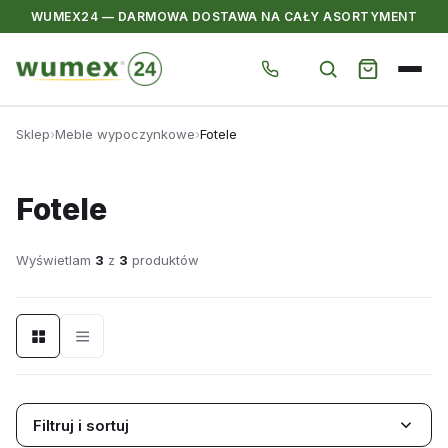
WUMEX24 — DARMOWA DOSTAWA NA CAŁY ASORTYMENT
Przejdź
Sklep
›
Meble wypoczynkowe
›
Fotele
do
treści
Fotele
Wyświetlam
3
z
3
produktów
Filtruj i sortuj