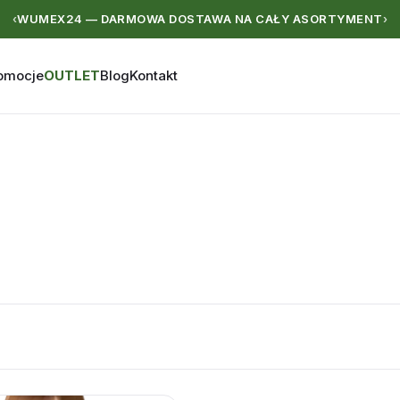
WUMEX24 — DARMOWA DOSTAWA NA CAŁY ASORTYMENT
‹
›
omocje
OUTLET
Blog
Kontakt