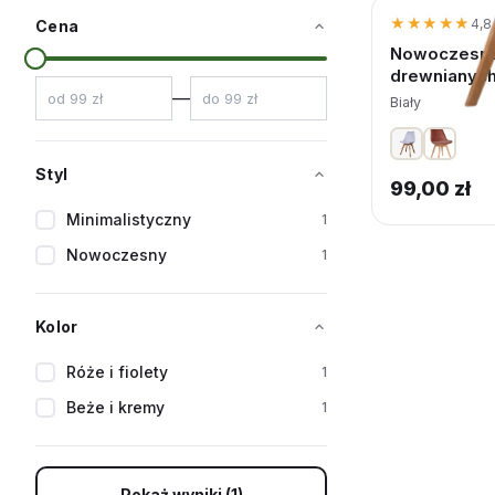
★★★★★
★★★★★
4,8 
Cena
Nowoczesne
drewnianych
—
Biały
Styl
99,00
zł
Minimalistyczny
1
Nowoczesny
1
Kolor
Róże i fiolety
1
Beże i kremy
1
Pokaż wyniki (1)