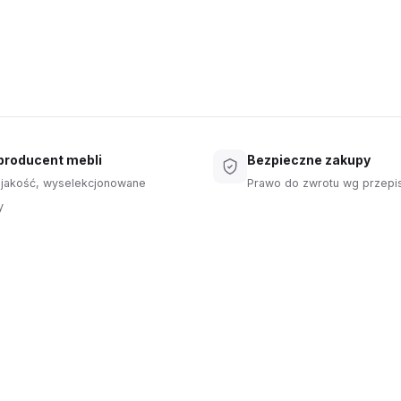
 producent mebli
Bezpieczne zakupy
jakość, wyselekcjonowane
Prawo do zwrotu wg przep
y