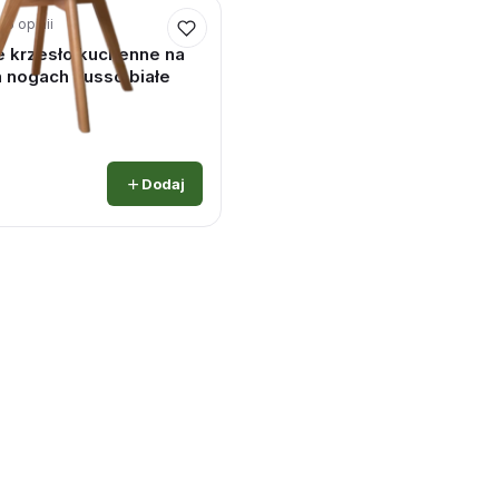
· 5 opinii
 krzesło kuchenne na
 nogach Lusso białe
Dodaj