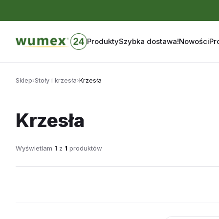
Produkty
Szybka dostawa!
Nowości
Pr
Przejdź
do
Sklep
›
Stoły i krzesła
›
Krzesła
treści
Krzesła
Wyświetlam
1
z
1
produktów