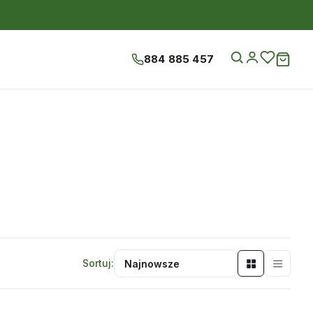
884 885 457
Sortuj: