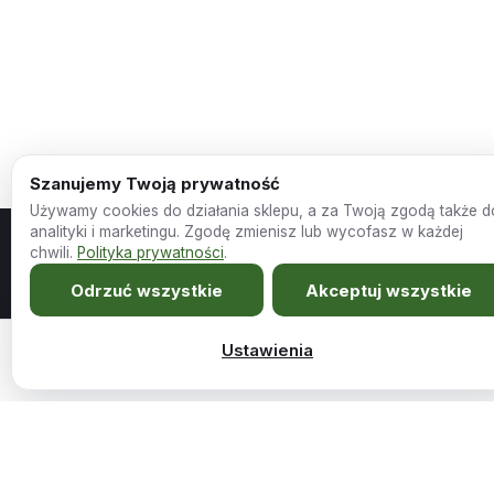
Szanujemy Twoją prywatność
Używamy cookies do działania sklepu, a za Twoją zgodą także d
analityki i marketingu. Zgodę zmienisz lub wycofasz w każdej
chwili.
Polityka prywatności
.
Odrzuć wszystkie
Akceptuj wszystkie
Meble szyte na miarę Twojego wnętrza.
Ustawienia
1859,00
zł
Meblościanka Chicago 8 zestaw mebli salonowych …
Dodaj do koszy
Sklep
Firma
Wszystkie produkty
O nas
Promocje
Kariera i współpraca