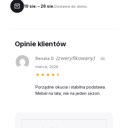
19 sie. – 26 sie.
Dostawa do domu
Opinie klientów
(zweryfikowany)
Renata D.
30
marca, 2026
Oceniono
5
na 5
Porządne okucia i stabilna podstawa.
Mebel na lata, nie na jeden sezon.