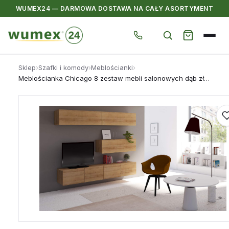
WUMEX24 — DARMOWA DOSTAWA NA CAŁY ASORTYMENT
Przejdź
Sklep
›
Szafki i komody
›
Meblościanki
›
do
Meblościanka Chicago 8 zestaw mebli salonowych dąb złoty
treści