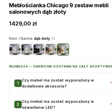
Meblościanka Chicago 9 zestaw mebli
salonowych dąb złoty
1429,00
zł
Kolor / tkanina:
dąb złoty
(5)
WUMEX24 — DARMOWA DOSTAWA NA CAŁY ASORTYME
Czy mebel ma zostać wyposażony w
dodatkowe akcesoria?
Czy mebel ma zostać wyposażony w
oświetlenie LED?