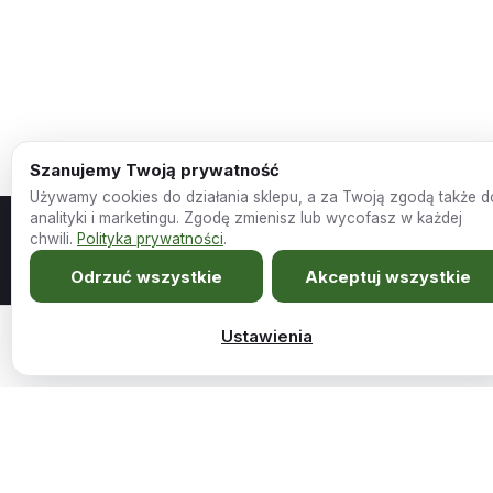
Szanujemy Twoją prywatność
Używamy cookies do działania sklepu, a za Twoją zgodą także d
analityki i marketingu. Zgodę zmienisz lub wycofasz w każdej
chwili.
Polityka prywatności
.
Odrzuć wszystkie
Akceptuj wszystkie
Meble szyte na miarę Twojego wnętrza.
Ustawienia
1429,00
zł
Meblościanka Chicago 9 zestaw mebli salonowych …
Dodaj do koszy
Sklep
Firma
Wszystkie produkty
O nas
Promocje
Kariera i współpraca