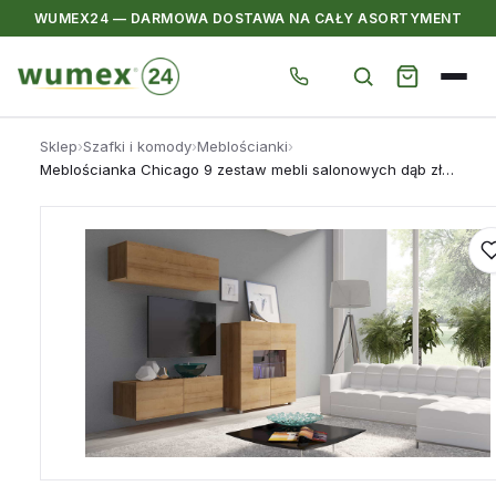
WUMEX24 — DARMOWA DOSTAWA NA CAŁY ASORTYMENT
Przejdź
Sklep
›
Szafki i komody
›
Meblościanki
›
do
Meblościanka Chicago 9 zestaw mebli salonowych dąb złoty
treści