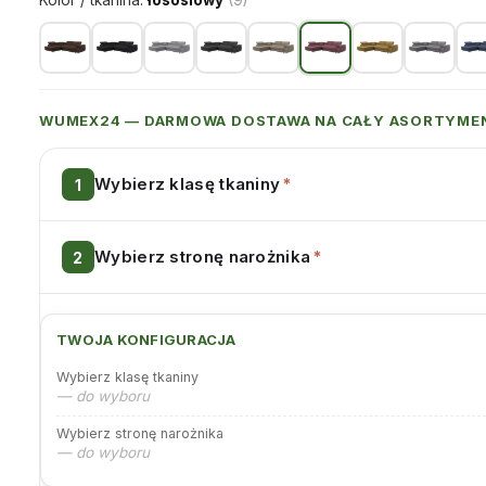
Kolor / tkanina:
łososiowy
(9)
WUMEX24 — DARMOWA DOSTAWA NA CAŁY ASORTYME
Wybierz klasę tkaniny
*
Wybierz stronę narożnika
*
TWOJA KONFIGURACJA
Wybierz klasę tkaniny
— do wyboru
Wybierz stronę narożnika
— do wyboru