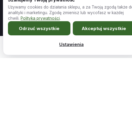
Używamy cookies do działania sklepu, a za Twoją zgodą także d
Meble szyte na miarę Twojego wnętrza.
analityki i marketingu. Zgodę zmienisz lub wycofasz w każdej
chwili.
Polityka prywatności
.
Sklep
Firma
Odrzuć wszystkie
Akceptuj wszystkie
Wszystkie produkty
O nas
Ustawienia
2499,00
zł
Narożnik rozkładany Lima łososiowy rogówka z fu…
Dodaj do koszy
Promocje
Kariera i współpraca
Outlet
Blog
Nowości
Pomoc
Kontakt
Kontakt
884 885 457
FAQ
wumex.biuro@gmail.com