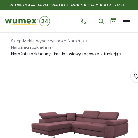
WUMEX24 — DARMOWA DOSTAWA NA CAŁY ASORTYMENT
Przejdź
Sklep
›
Meble wypoczynkowe
›
Narożniki
›
do
Narożniki rozkładane
›
treści
Narożnik rozkładany Lima łososiowy rogówka z funkcją spania