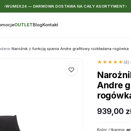
WUMEX24 — DARMOWA DOSTAWA NA CAŁY ASORTYMENT
‹
›
omocje
OUTLET
Blog
Kontakt
ładane
›
Narożnik z funkcją spania Andre grafitowy rozkładana rogówka
★★★★★
★★★★★
(4) 
Narożni
Andre g
rogówk
939,00
z
Kolor / tkanina:
gr