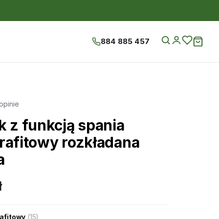
884 885 457
opinie
k z funkcją spania
rafitowy rozkładana
a
ł
afitowy
(15)