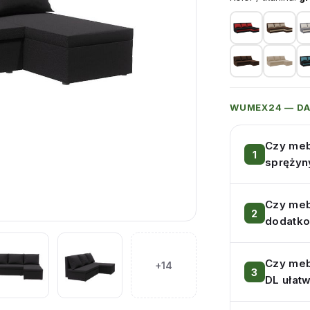
WUMEX24 — D
Czy meb
sprężyn
Czy meb
dodatko
Czy meb
+14
DL ułatw