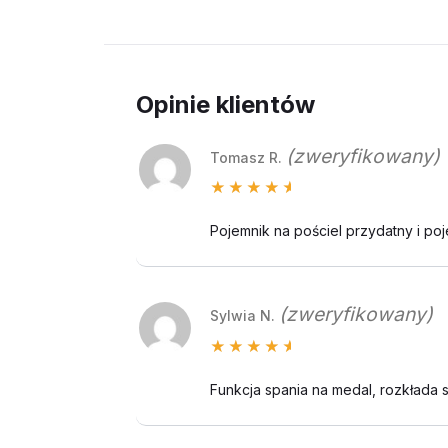
Opinie klientów
(zweryfikowany)
Tomasz R.
Oceniono
5
na 5
Pojemnik na pościel przydatny i po
(zweryfikowany)
Sylwia N.
Oceniono
5
na 5
Funkcja spania na medal, rozkłada 