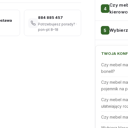
Czy meb
kierowc
884 885 457
ostawa
Potrzebujesz porady? ·
Wybierz
pon–pt 8–18
TWOJA KONF
Czy mebel ma
bonell?
Czy mebel ma
pojemnik na p
Czy mebel ma
ułatwiający ro
Czy mebel ma
Wybierz klasę