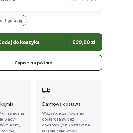
onfigurację
Dodaj do koszyka
939,00
zł
Zapisz na później
ękojmia
Darmowa dostawa
4-miesięczną
Wszystkie zamówienia
zie wady
dostarczamy bez
 wymienimy
dodatkowych kosztów na
wrócimy
terenie całej Polski.