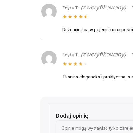
(zweryfikowany)
Edyta T.
Oceniono
5
na 5
Dużo miejsca w pojemniku na pości
(zweryfikowany)
Edyta T.
Oceniono
4
na 5
Tkanina elegancka i praktyczna, a
Dodaj opinię
Opinie mogą wystawiać tylko zarejes