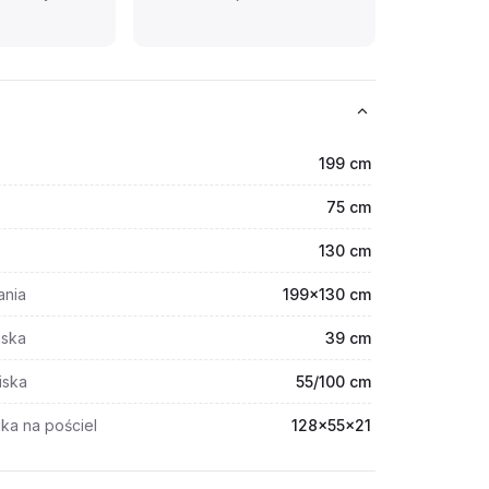
199 cm
75 cm
130 cm
ania
199x130 cm
iska
39 cm
iska
55/100 cm
ka na pościel
128x55x21