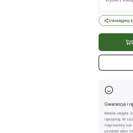
Udostępnij k
Gwarancja i r
Meble objęte 2
rękojmią. W ra
naprawimy lub
produkt albo z