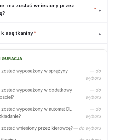
el ma zostać wniesiony przez
*
▾
ę?
 klasę tkaniny
*
▾
IGURACJA
 zostać wyposażony w sprężyny
— do
wyboru
 zostać wyposażony w dodatkowy
— do
ościel?
wyboru
 zostać wyposażony w automat DL
— do
zkładanie?
wyboru
 zostać wniesiony przez kierowcę?
— do wyboru
 tkaniny
— do wyboru