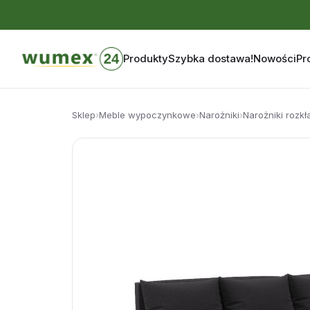
Produkty
Szybka dostawa!
Nowości
Pr
Przejdź
do
Sklep
›
Meble wypoczynkowe
›
Narożniki
›
Narożniki rozk
treści