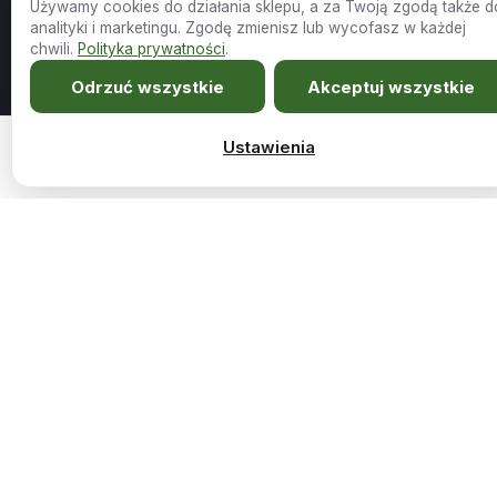
Używamy cookies do działania sklepu, a za Twoją zgodą także d
Meble szyte na miarę Twojego wnętrza.
analityki i marketingu. Zgodę zmienisz lub wycofasz w każdej
chwili.
Polityka prywatności
.
Sklep
Firma
Odrzuć wszystkie
Akceptuj wszystkie
Wszystkie produkty
O nas
Ustawienia
1329,00
zł
Narożnik z funkcją spania Bellis beżowa tkanina…
Dodaj do koszy
Promocje
Kariera i współpraca
Outlet
Blog
Nowości
Pomoc
Kontakt
Kontakt
884 885 457
FAQ
wumex.biuro@gmail.com