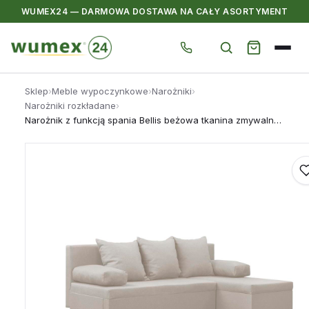
WUMEX24 — DARMOWA DOSTAWA NA CAŁY ASORTYMENT
Przejdź
Sklep
›
Meble wypoczynkowe
›
Narożniki
›
do
Narożniki rozkładane
›
treści
Narożnik z funkcją spania Bellis beżowa tkanina zmywalna rozkładana rogówka