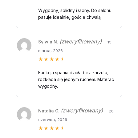
5
na 5
Wygodny, solidny i ładny. Do salonu
pasuje idealnie, goście chwalą.
(zweryfikowany)
Sylwia N.
15
marca, 2026
Oceniono
5
na 5
Funkcja spania działa bez zarzutu,
rozkłada się jednym ruchem. Materac
wygodny.
(zweryfikowany)
Natalia O.
26
czerwca, 2026
Oceniono
5