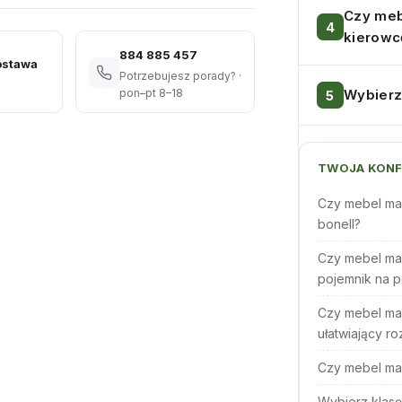
Czy meb
kierowc
884 885 457
ostawa
Potrzebujesz porady? ·
Wybierz
pon–pt 8–18
TWOJA KONF
Czy mebel ma
bonell?
Czy mebel ma
pojemnik na p
Czy mebel ma
ułatwiający ro
Czy mebel ma
Wybierz klasę