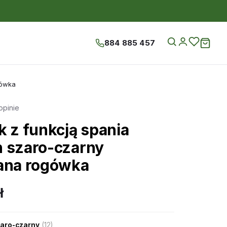
884 885 457
gówka
opinie
k z funkcją spania
 szaro-czarny
ana rogówka
ł
aro-czarny
(12)