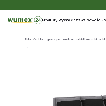
Produkty
Szybka dostawa!
Nowości
Pr
Przejdź
do
Sklep
›
Meble wypoczynkowe
›
Narożniki
›
Narożniki rozk
treści