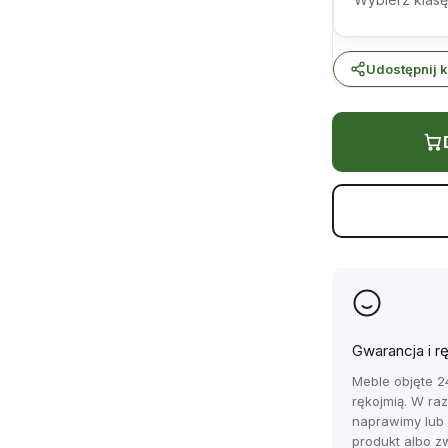
Udostępnij k
Gwarancja i r
Meble objęte 2
rękojmią. W ra
naprawimy lub
produkt albo z