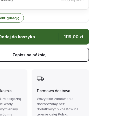
onfigurację
Dodaj do koszyka
1119,00
zł
Zapisz na później
ękojmia
Darmowa dostawa
4-miesięczną
Wszystkie zamówienia
zie wady
dostarczamy bez
 wymienimy
dodatkowych kosztów na
wrócimy
terenie całej Polski.