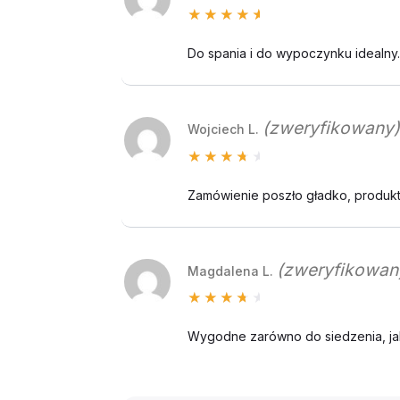
Oceniono
5
na 5
Do spania i do wypoczynku idealny
(zweryfikowany)
Wojciech L.
Oceniono
4
na 5
Zamówienie poszło gładko, produkt 
(zweryfikowan
Magdalena L.
Oceniono
4
na 5
Wygodne zarówno do siedzenia, jak 