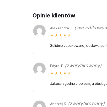
Opinie klientów
(zweryfikowan
Aleksandra T.
Oceniono
5
na 5
Solidnie zapakowane, dostawa pun
(zweryfikowany)
Edyta T.
Oceniono
5
na 5
Jakość zgodna z opisem, a obsługa 
(zweryfikowany)
Andrzej K.