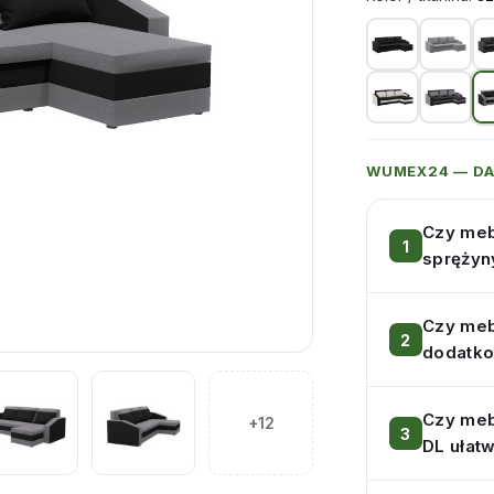
WUMEX24 — D
Czy meb
sprężyn
Czy meb
dodatko
Czy meb
+12
DL ułatw