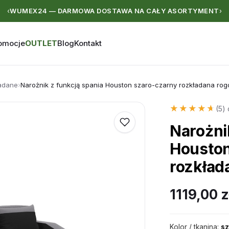
WUMEX24 — DARMOWA DOSTAWA NA CAŁY ASORTYMENT
‹
›
omocje
OUTLET
Blog
Kontakt
ładane
›
Narożnik z funkcją spania Houston szaro-czarny rozkładana ro
★★★★★
★★★★★
(5) 
Narożni
Houston
rozkład
1119,00
z
Kolor / tkanina:
sz