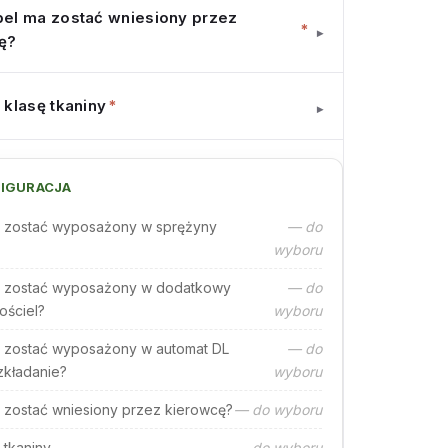
el ma zostać wniesiony przez
*
▾
ę?
 klasę tkaniny
*
▾
IGURACJA
 zostać wyposażony w sprężyny
— do
wyboru
 zostać wyposażony w dodatkowy
— do
ościel?
wyboru
 zostać wyposażony w automat DL
— do
zkładanie?
wyboru
 zostać wniesiony przez kierowcę?
— do wyboru
 tkaniny
— do wyboru