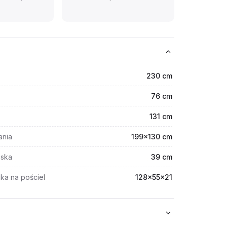
230 cm
76 cm
131 cm
ania
199x130 cm
iska
39 cm
ka na pościel
128x55x21