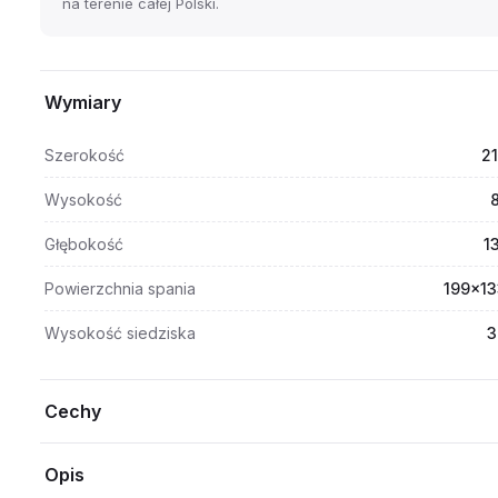
na terenie całej Polski.
Wymiary
Szerokość
2
Wysokość
Głębokość
1
Powierzchnia spania
199x13
Wysokość siedziska
3
Cechy
Opis