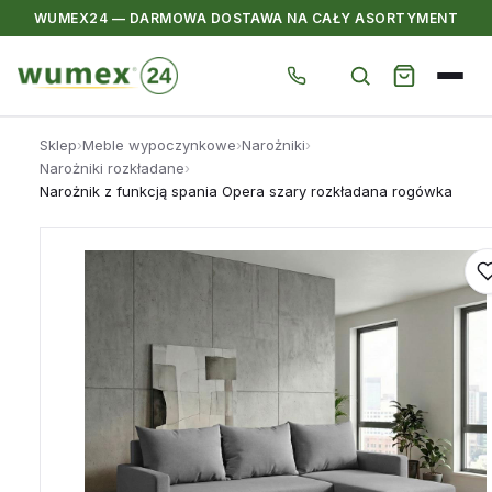
WUMEX24 — DARMOWA DOSTAWA NA CAŁY ASORTYMENT
Przejdź
Sklep
›
Meble wypoczynkowe
›
Narożniki
›
do
Narożniki rozkładane
›
treści
Narożnik z funkcją spania Opera szary rozkładana rogówka