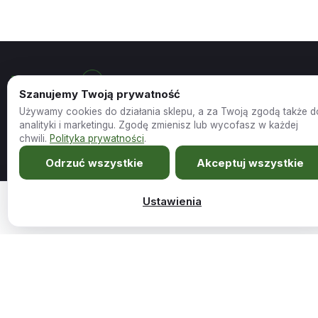
Szanujemy Twoją prywatność
Meble szyte na miarę Twojego wnętrza.
Używamy cookies do działania sklepu, a za Twoją zgodą także d
analityki i marketingu. Zgodę zmienisz lub wycofasz w każdej
chwili.
Polityka prywatności
.
Sklep
Firma
Odrzuć wszystkie
Akceptuj wszystkie
Wszystkie produkty
O nas
Ustawienia
1089,00
zł
Narożnik z funkcją spania Opera zielony rozkład…
Dodaj do koszy
Promocje
Kariera i współpraca
Outlet
Blog
Nowości