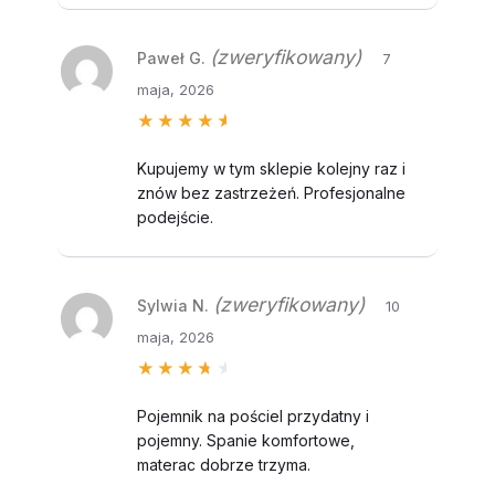
(zweryfikowany)
Paweł G.
7
maja, 2026
Oceniono
5
na 5
Kupujemy w tym sklepie kolejny raz i
znów bez zastrzeżeń. Profesjonalne
podejście.
(zweryfikowany)
Sylwia N.
10
maja, 2026
Oceniono
4
na 5
Pojemnik na pościel przydatny i
pojemny. Spanie komfortowe,
materac dobrze trzyma.