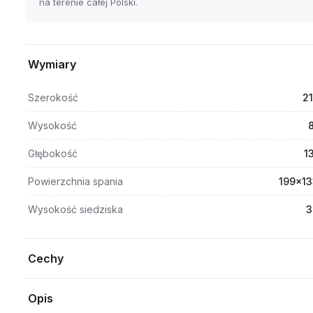
na terenie całej Polski.
Wymiary
Szerokość
2
Wysokość
Głębokość
1
Powierzchnia spania
199x13
Wysokość siedziska
3
Cechy
Opis