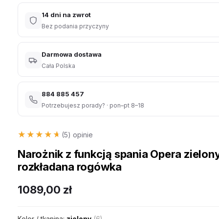
14 dni na zwrot
Bez podania przyczyny
Darmowa dostawa
Cała Polska
884 885 457
Potrzebujesz porady? · pon–pt 8–18
★★★★★
★★★★★
(5) opinie
Narożnik z funkcją spania Opera zielon
rozkładana rogówka
1089,00
zł