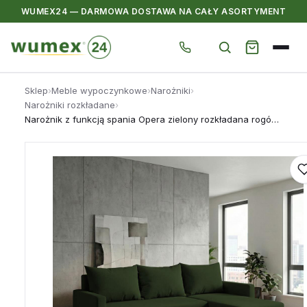
WUMEX24 — DARMOWA DOSTAWA NA CAŁY ASORTYMENT
Przejdź
Sklep
›
Meble wypoczynkowe
›
Narożniki
›
do
Narożniki rozkładane
›
treści
Narożnik z funkcją spania Opera zielony rozkładana rogówka