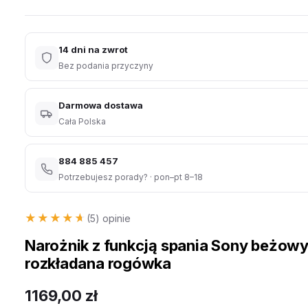
14 dni na zwrot
Bez podania przyczyny
Darmowa dostawa
Cała Polska
884 885 457
Potrzebujesz porady? · pon–pt 8–18
★★★★★
★★★★★
(5) opinie
Narożnik z funkcją spania Sony beżow
rozkładana rogówka
1169,00
zł