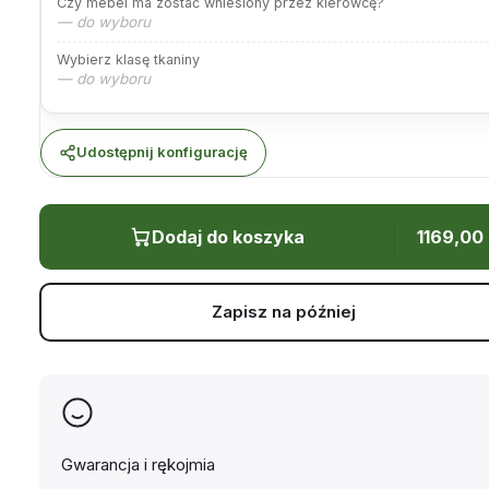
Czy mebel ma zostać wniesiony przez kierowcę?
— do wyboru
Wybierz klasę tkaniny
— do wyboru
Udostępnij konfigurację
Dodaj do koszyka
1169,00
Zapisz na później
Gwarancja i rękojmia