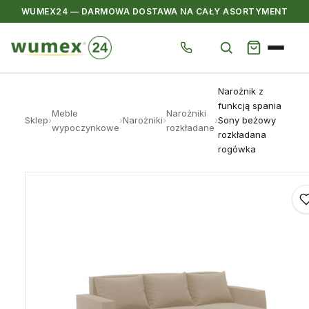
WUMEX24 — DARMOWA DOSTAWA NA CAŁY ASORTYMENT
Przejdź
Narożnik z
do
funkcją spania
Meble
Narożniki
treści
Sklep
›
›
Narożniki
›
›
Sony beżowy
wypoczynkowe
rozkładane
rozkładana
rogówka