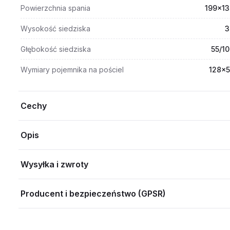
Powierzchnia spania
199x13
Wysokość siedziska
3
Głębokość siedziska
55/1
Wymiary pojemnika na pościel
128x5
Cechy
Opis
Wysyłka i zwroty
Producent i bezpieczeństwo (GPSR)