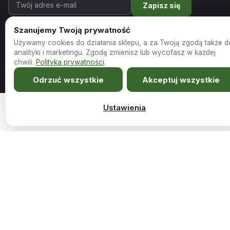
Zapisz się
Szanujemy Twoją prywatność
Wyrażam zgodę na otrzymywanie newslettera i akceptuję
Politykę
prywatności
.
Używamy cookies do działania sklepu, a za Twoją zgodą także d
analityki i marketingu. Zgodę zmienisz lub wycofasz w każdej
chwili.
Polityka prywatności
.
Odrzuć wszystkie
Akceptuj wszystkie
Ustawienia
1169,00
zł
Narożnik z funkcją spania Sony beżowy rozkładan…
Dodaj do koszy