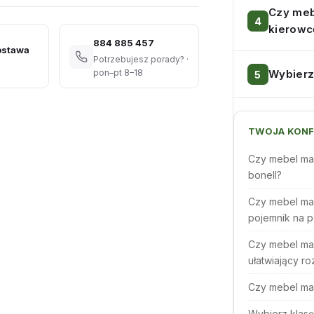
Czy meb
kierowc
884 885 457
ostawa
Potrzebujesz porady? ·
Wybierz
pon–pt 8–18
TWOJA KONF
Czy mebel ma
bonell?
Czy mebel ma
pojemnik na p
Czy mebel ma
ułatwiający ro
Czy mebel ma
Wybierz klasę