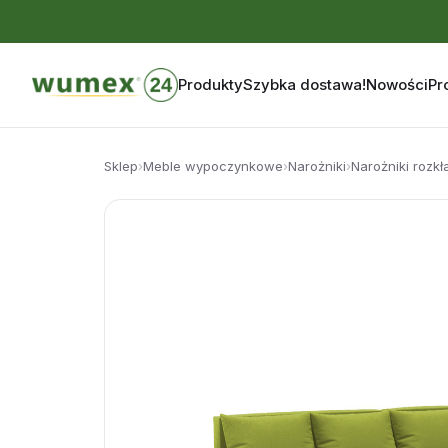
Produkty
Szybka dostawa!
Nowości
Pr
Przejdź
do
Sklep
›
Meble wypoczynkowe
›
Narożniki
›
Narożniki rozk
treści