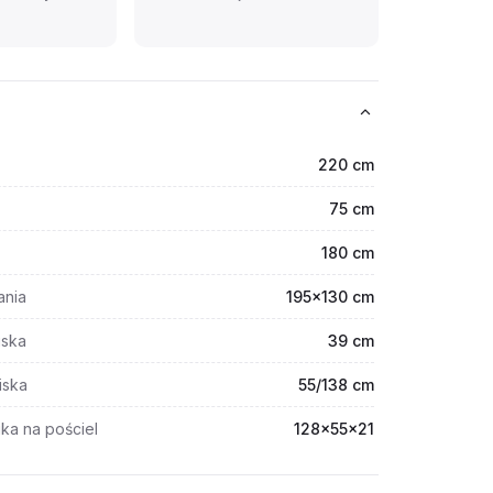
220 cm
75 cm
180 cm
ania
195x130 cm
iska
39 cm
iska
55/138 cm
ka na pościel
128x55x21