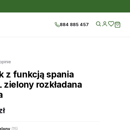
884 885 457
opinie
k z funkcją spania
L zielony rozkładana
a
zł
elony
(15)