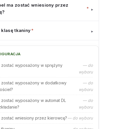
el ma zostać wniesiony przez
*
▾
ę?
 klasę tkaniny
*
▾
IGURACJA
 zostać wyposażony w sprężyny
— do
wyboru
 zostać wyposażony w dodatkowy
— do
ościel?
wyboru
 zostać wyposażony w automat DL
— do
zkładanie?
wyboru
 zostać wniesiony przez kierowcę?
— do wyboru
 tkaniny
— do wyboru