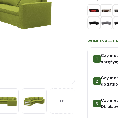
WUMEX24 — D
Czy meb
sprężyn
Czy meb
dodatko
Czy meb
+13
DL ułatw