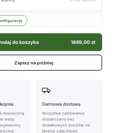
onfigurację
odaj do koszyka
1449,00
zł
Zapisz na później
ękojmia
Darmowa dostawa
4-miesięczną
Wszystkie zamówienia
zie wady
dostarczamy bez
 wymienimy
dodatkowych kosztów na
wrócimy
terenie całej Polski.