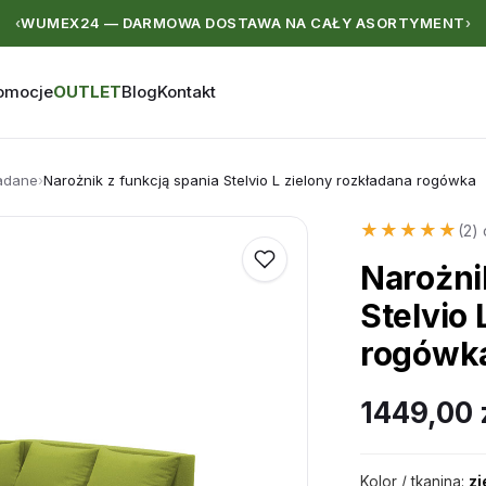
WUMEX24 — DARMOWA DOSTAWA NA CAŁY ASORTYMENT
‹
›
omocje
OUTLET
Blog
Kontakt
ładane
›
Narożnik z funkcją spania Stelvio L zielony rozkładana rogówka
★★★★★
★★★★★
(2) 
Narożni
Stelvio 
rogówk
1449,00
Kolor / tkanina:
zi