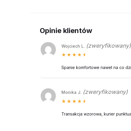
Opinie klientów
(zweryfikowany)
Wojciech L.
Oceniono
5
na 5
Spanie komfortowe nawet na co dzie
(zweryfikowany)
Monika J.
Oceniono
5
na 5
Transakcja wzorowa, kurier punktua