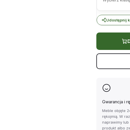
Udostępnij k
D
Gwarancja i r
Meble objęte 2
rękojmią. W ra
naprawimy lub
produkt albo z