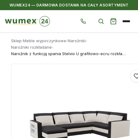
WUMEX24 — DARMOWA DOSTAWA NA CAŁY ASORTYMENT
Przejdź
Sklep
›
Meble wypoczynkowe
›
Narożniki
›
do
Narożniki rozkładane
›
treści
Narożnik z funkcją spania Stelvio U grafitowo-ecru rozkładana rogówka