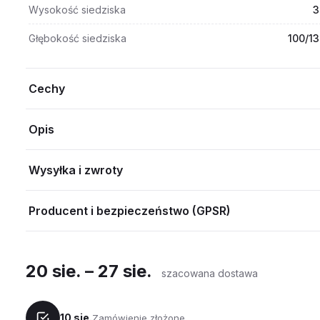
Wysokość siedziska
3
Głębokość siedziska
100/1
Cechy
Opis
Wysyłka i zwroty
Producent i bezpieczeństwo (GPSR)
20 sie. – 27 sie.
szacowana dostawa
10 sie.
Zamówienie złożone