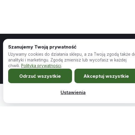
Szanujemy Twoją prywatność
Używamy cookies do działania sklepu, a za Twoją zgodą także d
analityki i marketingu. Zgodę zmienisz lub wycofasz w każdej
Meble szyte na miarę Twojego wnętrza.
chwili.
Polityka prywatności
.
Odrzuć wszystkie
Akceptuj wszystkie
Sklep
Firma
Ustawienia
Wszystkie produkty
O nas
1969,00
zł
Narożnik z funkcją spania Stelvio U grafitowo-e…
Dodaj do koszy
Promocje
Kariera i współpraca
Outlet
Blog