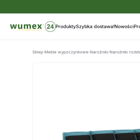
Produkty
Szybka dostawa!
Nowości
Pr
Przejdź
do
Sklep
›
Meble wypoczynkowe
›
Narożniki
›
Narożniki rozk
treści