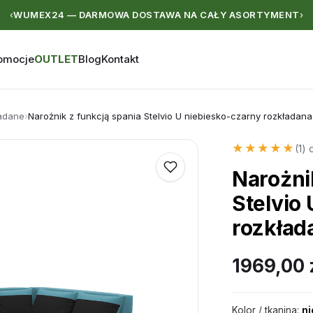
WUMEX24 — DARMOWA DOSTAWA NA CAŁY ASORTYMENT
‹
›
omocje
OUTLET
Blog
Kontakt
ładane
›
Narożnik z funkcją spania Stelvio U niebiesko-czarny rozkładan
★★★★★
★★★★★
(1) 
Narożni
Stelvio
rozkład
1969,00
Kolor / tkanina:
ni