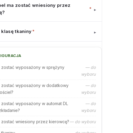
el ma zostać wniesiony przez
*
▾
ę?
 klasę tkaniny
*
▾
IGURACJA
 zostać wyposażony w sprężyny
— do
wyboru
 zostać wyposażony w dodatkowy
— do
ościel?
wyboru
 zostać wyposażony w automat DL
— do
zkładanie?
wyboru
 zostać wniesiony przez kierowcę?
— do wyboru
 tkaniny
— do wyboru