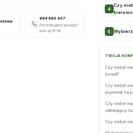
Czy meb
kierowc
884 885 457
ostawa
Potrzebujesz porady? ·
Wybierz
pon–pt 8–18
TWOJA KONF
Czy mebel ma
bonell?
Czy mebel ma
pojemnik na p
Czy mebel ma
ułatwiający ro
Czy mebel ma
Wybierz klasę