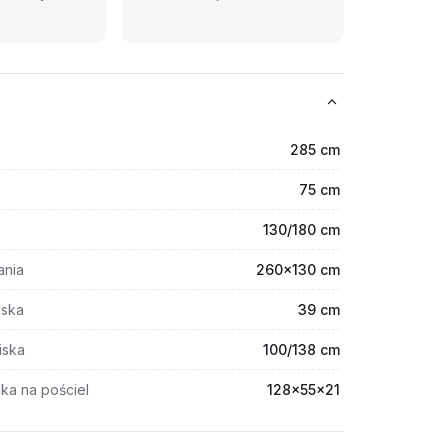
285 cm
75 cm
130/180 cm
ania
260x130 cm
iska
39 cm
iska
100/138 cm
ka na pościel
128x55x21