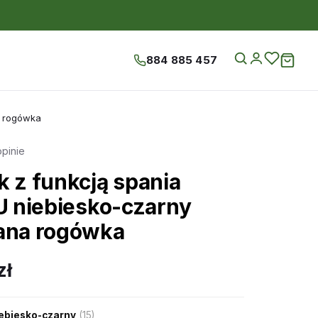
884 885 457
a rogówka
opinie
k z funkcją spania
 U niebiesko-czarny
ana rogówka
zł
ebiesko-czarny
(15)