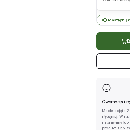
Udostępnij k
D
Gwarancja i r
Meble objęte 2
rękojmią. W ra
naprawimy lub
produkt albo z