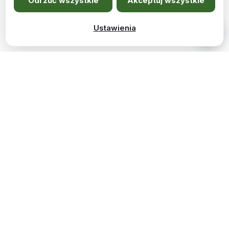
Odrzuć wszystkie
Akceptuj wszystkie
Ustawienia
Newsletter
Zapisz się i bądź na bieżąco z nowościami i promocjami
WUMEX24.
Zapisz się