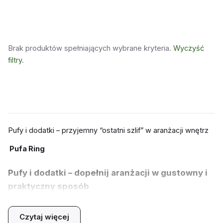
Brak produktów spełniających wybrane kryteria.
Wyczyść
filtry
.
Pufy i dodatki – przyjemny “ostatni szlif” w aranżacji wnętrz
Pufa Ring
Pufy i dodatki – dopełnij aranżacji w gustowny i
praktyczny sposób
Relaks może przybierać różne formy, a każdy z nas lubi
wypoczywać w inny sposób. Preferują Państwo siedzenie
Czytaj więcej