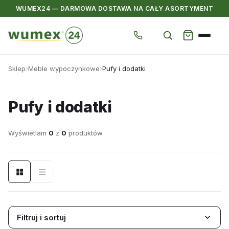
WUMEX24 — DARMOWA DOSTAWA NA CAŁY ASORTYMENT
Przejdź
Sklep
›
Meble wypoczynkowe
›
Pufy i dodatki
do
treści
Pufy i dodatki
Wyświetlam
0
z
0
produktów
Filtruj i sortuj