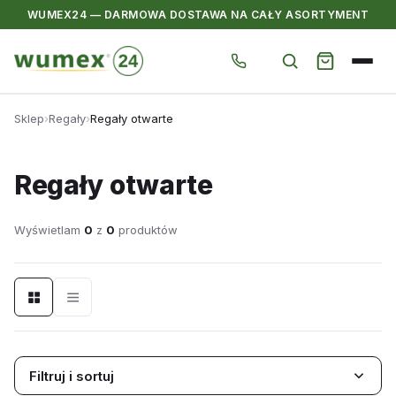
WUMEX24 — DARMOWA DOSTAWA NA CAŁY ASORTYMENT
Przejdź
Sklep
›
Regały
›
Regały otwarte
do
treści
Regały otwarte
Wyświetlam
0
z
0
produktów
Filtruj i sortuj