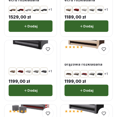
+1
+1
1529,00
zł
1189,00
zł
Dodaj
Dodaj
★★★★★
★★★★★
Kanapa z funkcją
5,0 · 5 opinii
spania Houston
Kanapa z funkcją
grafitowo-szara
spania Orion beżowo-
rozkładana
brązowa rozkładana
+1
+1
1199,00
zł
1199,00
zł
Dodaj
Dodaj
★★★★★
★★★★★
★★★★★
★★★★★
4,7 · 3 opinii
5,0 · 1 opinii