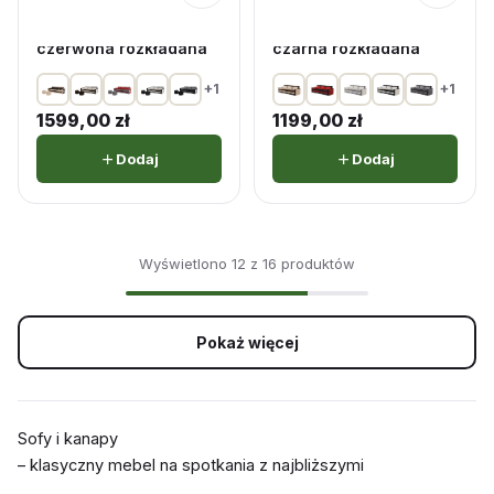
Kanapa z funkcją
Kanapa z funkcją
spania Malibu szaro-
spania Lotos szaro-
czerwona rozkładana
czarna rozkładana
+1
+1
1599,00
zł
1199,00
zł
Dodaj
Dodaj
Wyświetlono 12 z 16 produktów
Pokaż więcej
Sofy i kanapy
– klasyczny mebel na spotkania z najbliższymi