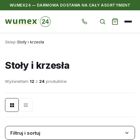
WUMEX24 — DARMOWA DOSTAWA NA CAŁY ASORTYMENT
Przejdź
Sklep
›
Stoły i krzesła
do
treści
Stoły i krzesła
Wyświetlam
12
z
24
produktów
Filtruj i sortuj