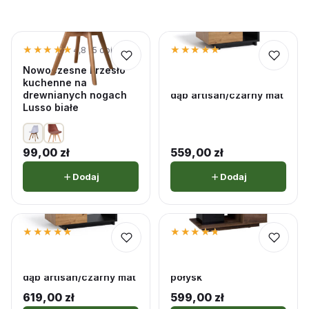
★★★★★
★★★★★
★★★★★
★★★★★
4,8 · 5 opinii
5,0 · 5 opinii
Nowoczesne krzesło
Ława 90 cm z
kuchenne na
szufladami Iseo IN04
drewnianych nogach
dąb artisan/czarny mat
Lusso białe
99,00
zł
559,00
zł
Dodaj
Dodaj
★★★★★
★★★★★
★★★★★
★★★★★
5,0 · 1 opinii
4,7 · 3 opinii
Ława 120 cm z
Ława 120 cm Dalia D05
szufladami Iseo IN03
dąb monastery/czarny
dąb artisan/czarny mat
połysk
619,00
zł
599,00
zł