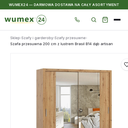
WUMEX24 — DARMOWA DOSTAWA NA CAŁY ASORTYMENT
Przejdź
Sklep
›
Szafy i garderoby
›
Szafy przesuwne
›
do
Szafa przesuwna 200 cm z lustrem Brasil B14 dąb artisan
treści