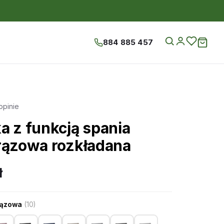
884 885 457
opinie
a z funkcją spania
rązowa rozkładana
ł
rązowa
(10)