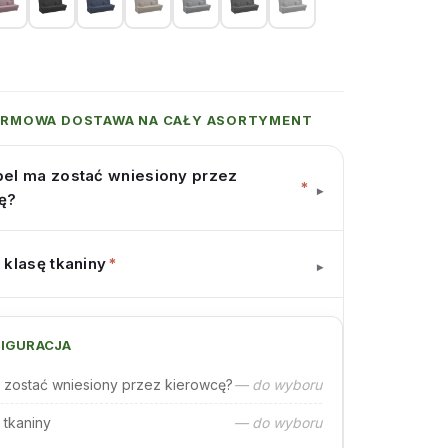
ARMOWA DOSTAWA NA CAŁY ASORTYMENT
el ma zostać wniesiony przez
*
▾
ę?
 klasę tkaniny
*
▾
IGURACJA
 zostać wniesiony przez kierowcę?
— do wyboru
 tkaniny
— do wyboru