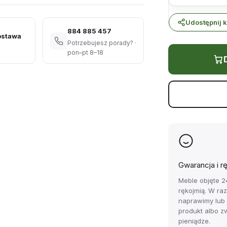
Udostępnij k
884 885 457
ostawa
Potrzebujesz porady? ·
pon–pt 8–18
Gwarancja i r
Meble objęte 2
rękojmią. W ra
naprawimy lub
produkt albo z
pieniądze.