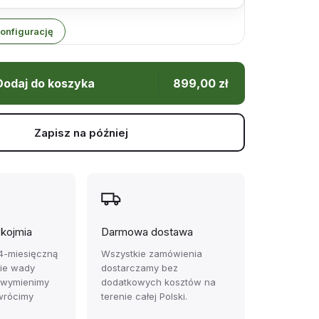
onfigurację
Dodaj do koszyka
899,00
zł
Zapisz na później
ękojmia
Darmowa dostawa
4-miesięczną
Wszystkie zamówienia
zie wady
dostarczamy bez
 wymienimy
dodatkowych kosztów na
wrócimy
terenie całej Polski.