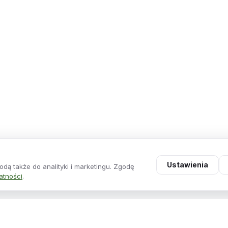
Ustawienia
dą także do analityki i marketingu. Zgodę
na
atności
.