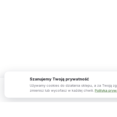
Szanujemy Twoją prywatność
Używamy cookies do działania sklepu, a za Twoją zgo
Wersalka z funkcją spania Sonia brązowa rozkłada
zmienisz lub wycofasz w każdej chwili.
Polityka pryw
Skonfiguruj swoją wersję powyżej