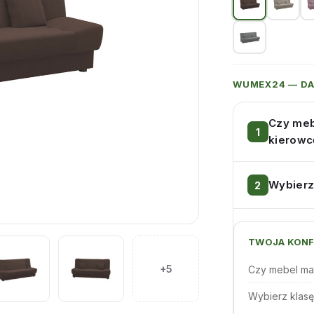
WUMEX24 — D
Czy meb
kierowc
Wybierz
TWOJA KONF
+5
Czy mebel ma
Wybierz klasę