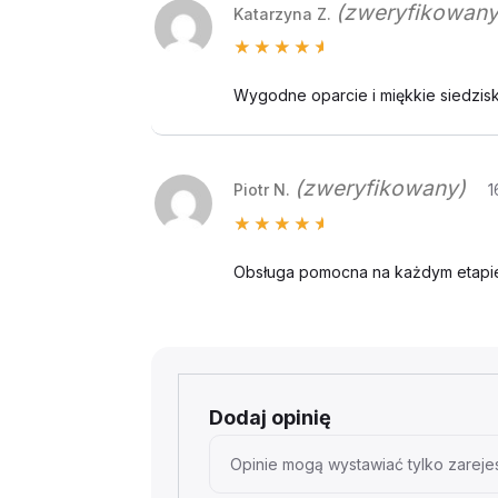
(zweryfikowany
Katarzyna Z.
Oceniono
5
na 5
Wygodne oparcie i miękkie siedzisko
(zweryfikowany)
Piotr N.
1
Oceniono
5
na 5
Obsługa pomocna na każdym etapie,
Dodaj opinię
Opinie mogą wystawiać tylko zarejes