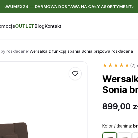
WUMEX24 — DARMOWA DOSTAWA NA CAŁY ASORTYMENT
‹
›
omocje
OUTLET
Blog
Kontakt
apy rozkładane
›
Wersalka z funkcją spania Sonia brązowa rozkładana
★★★★★
★★★★★
(2) 
Wersalk
Sonia b
899,00
z
Kolor / tkanina:
b