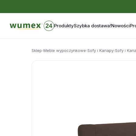
Produkty
Szybka dostawa!
Nowości
Pr
Przejdź
do
Sklep
›
Meble wypoczynkowe
›
Sofy i Kanapy
›
Sofy i Kan
treści