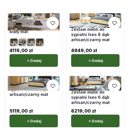
★★★★★
★★★★★
Zestaw mebli do
5,0 · 2 opinii
sypialni Molfetta 2
Zestaw mebli do
biały mat
sypialni Iseo 8 dąb
artisan/czarny mat
4119,00
zł
4949,00
zł
Dodaj
Dodaj
★★★★★
★★★★★
Zestaw mebli do
5,0 · 4 opinii
sypialni Iseo 7 dąb
Zestaw mebli do
artisan/czarny mat
sypialni Iseo 6 dąb
artisan/czarny mat
5119,00
zł
6219,00
zł
Dodaj
Dodaj