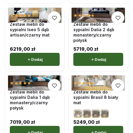
★★★★★
★★★★★
★★★★★
★★★★★
5,0 · 5 opinii
4,7 · 3 opinii
Zestaw mebli do
Zestaw mebli do
sypialni Iseo 5 dąb
sypialni Dalia 2 dąb
artisan/czarny mat
monastery/czarny
połysk
6219,00
zł
5719,00
zł
Dodaj
Dodaj
★★★★★
★★★★★
★★★★★
★★★★★
5,0 · 5 opinii
5,0 · 1 opinii
Zestaw mebli do
Zestaw mebli do
sypialni Dalia 1 dąb
sypialni Brasil 8 biały
monastery/czarny
mat
połysk
7019,00
zł
5249,00
zł
Dodaj
Dodaj