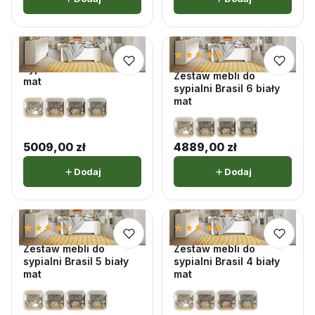
★★★★★
★★★★★
Zestaw mebli do
5,0 · 1 opinii
sypialni Brasil 7 biały
Zestaw mebli do
mat
sypialni Brasil 6 biały
mat
5009,00
zł
4889,00
zł
Dodaj
Dodaj
★★★★★
★★★★★
★★★★★
★★★★★
4,5 · 4 opinii
5,0 · 2 opinii
Zestaw mebli do
Zestaw mebli do
sypialni Brasil 5 biały
sypialni Brasil 4 biały
mat
mat