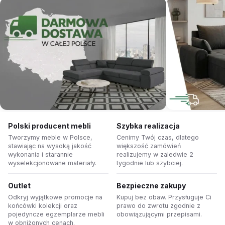
sofy
i
łóżka
z
funkcją
spania
Zobacz ofertę
Polski producent mebli
Szybka realizacja
Tworzymy meble w Polsce,
Cenimy Twój czas, dlatego
stawiając na wysoką jakość
większość zamówień
wykonania i starannie
realizujemy w zaledwie 2
wyselekcjonowane materiały.
tygodnie lub szybciej.
Outlet
Bezpieczne zakupy
Odkryj wyjątkowe promocje na
Kupuj bez obaw. Przysługuje Ci
końcówki kolekcji oraz
prawo do zwrotu zgodnie z
pojedyncze egzemplarze mebli
obowiązującymi przepisami.
w obniżonych cenach.