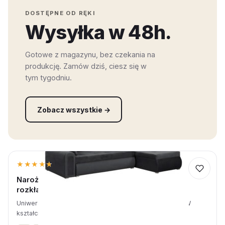
DOSTĘPNE OD RĘKI
Wysyłka w 48h.
Gotowe z magazynu, bez czekania na
produkcję. Zamów dziś, ciesz się w
tym tygodniu.
Zobacz wszystkie →
Szybka wysyłka
★★★★★
★★★★★
4,7 · 3 opinii
Narożnik z funkcją spania Fondo grafitowa
rozkładana rogówka
Uniwersalna - strona lewa/prawa zależna od montażu · W
kształcie litery L · Szarości