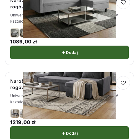
Narożnik z funkcją spania Opera szary rozkładana
rogówka
Uniwersalna - strona lewa/prawa zależna od montażu · W
kształcie litery L
+1
1089,00
zł
Dodaj
Narożnik z funkcją spania Aspen szary rozkładana
rogówka
Uniwersalna - strona lewa/prawa zależna od montażu · W
kształcie litery L · Szarości
+4
1219,00
zł
Dodaj