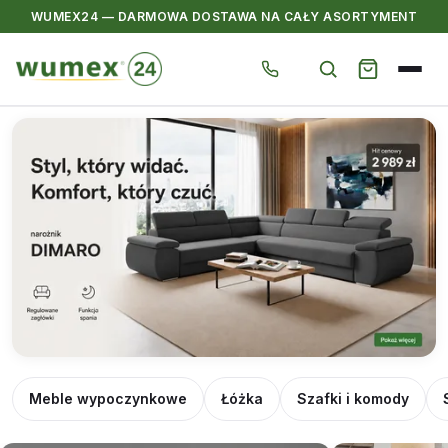
WUMEX24 — DARMOWA DOSTAWA NA CAŁY ASORTYMENT
Przejdź
do
treści
WUMEX24
—
Meble wypoczynkowe
Łóżka
Szafki i komody
narożniki,