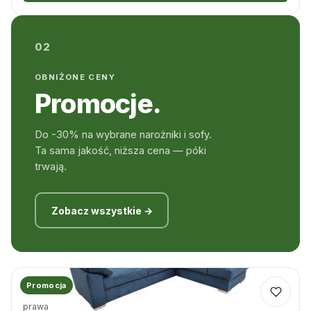
02
OBNIŻONE CENY
Promocje.
Do -30% na wybrane narożniki i sofy.
Ta sama jakość, niższa cena — póki
trwają.
Zobacz wszystkie →
Promocja
Narożnik Aradeo z funkcją spania
prawa